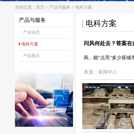
>
>
当前位置：
首页
产品与服务
电科方案
产品与服务
电科方案
产业动态
问风何处去？答案在自
电科方案
产品展示
风，能“点亮”多少座城市
来源：新闻中心