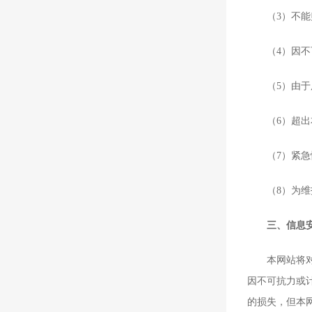
（3）不能归
（4）因不可
（5）由于用
（6）超出本
（7）紧急情
（8）为维护
三、信息
本网站将对用
因不可抗力或
的损失，但本