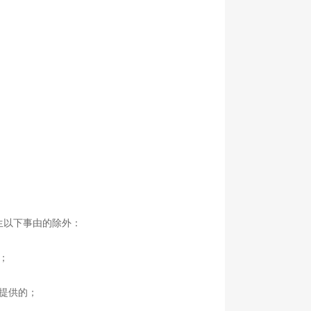
生以下事由的除外：
；
提供的；