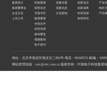
集团简介
时政要闻
党建专题
创新动态
产业
集团董事会
国资动态
党建动态
创新成果
电科
企业文化
专题专栏
文化园地
科研资源
产品
上市公司
集团要闻
智库研究
央地合作
经营管理
媒体聚焦
视频集锦
电子报刊
地址：北京市海淀区海淀北二街6号
电话：86368553
邮编：10008
网站管理信箱：cetc@cetc.com.cn
版权所有：中国电子科技集团