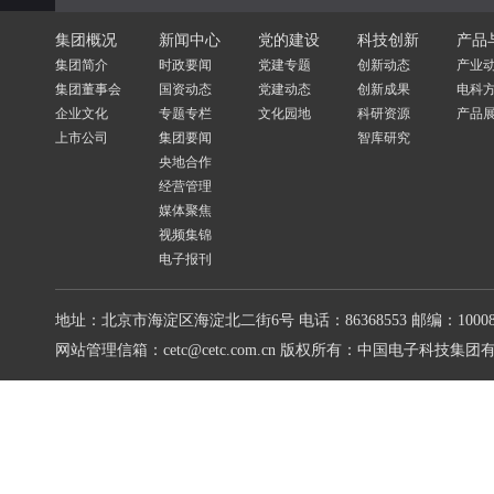
集团概况
新闻中心
党的建设
科技创新
产品
集团简介
时政要闻
党建专题
创新动态
产业
集团董事会
国资动态
党建动态
创新成果
电科
企业文化
专题专栏
文化园地
科研资源
产品
上市公司
集团要闻
智库研究
央地合作
经营管理
媒体聚焦
视频集锦
电子报刊
地址：北京市海淀区海淀北二街6号
电话：86368553
邮编：10008
网站管理信箱：cetc@cetc.com.cn
版权所有：中国电子科技集团