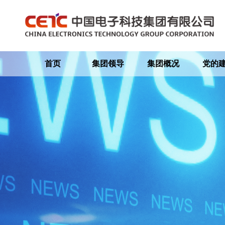
首页
集团领导
集团概况
党的