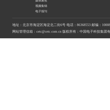
媒体聚焦
视频集锦
电子报刊
地址：北京市海淀区海淀北二街6号
电话：86368553
邮编：10008
网站管理信箱：cetc@cetc.com.cn
版权所有：中国电子科技集团