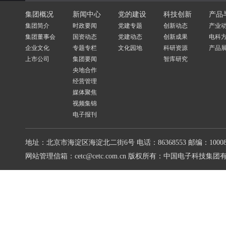
集团概况
新闻中心
党的建设
科技创新
产品
集团简介
时政要闻
党建专题
创新动态
产业
集团董事会
国资动态
党建动态
创新成果
电科
企业文化
专题专栏
文化园地
科研资源
产品
上市公司
集团要闻
智库研究
央地合作
经营管理
媒体聚焦
视频集锦
电子报刊
地址：北京市海淀区海淀北二街6号
电话：86368553
邮编：10008
网站管理信箱：cetc@cetc.com.cn
版权所有：中国电子科技集团