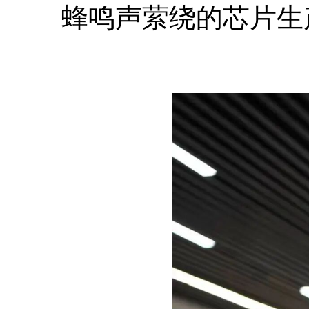
蜂鸣声萦绕的芯片生