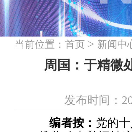
>
当前位置：
首页
新闻中
周国：于精微处
发布时间：20
编者按：
党的十