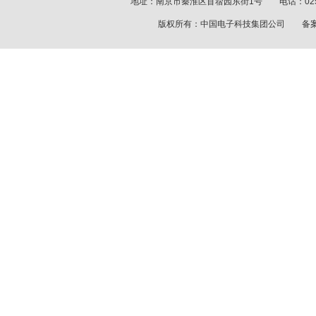
地址：南京市秦淮区苜蓿园东街1号 电话：025-8
版权所有：中国电子科技集团公司 备案序号：